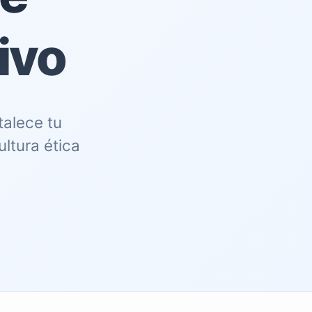
ivo
talece tu
ltura ética