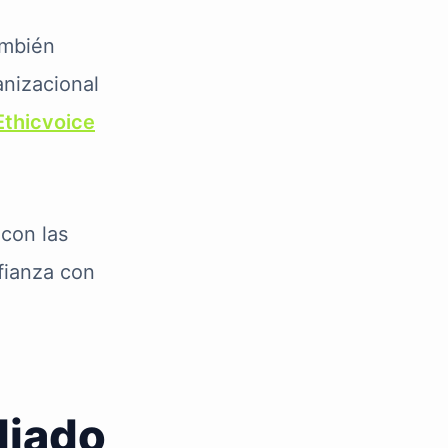
ambién
anizacional
Ethicvoice
 con las
fianza con
liado