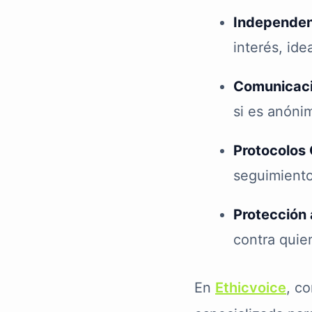
Independen
interés, id
Comunicació
si es anónim
Protocolos 
seguimiento
Protección 
contra quie
En
Ethicvoice
, c