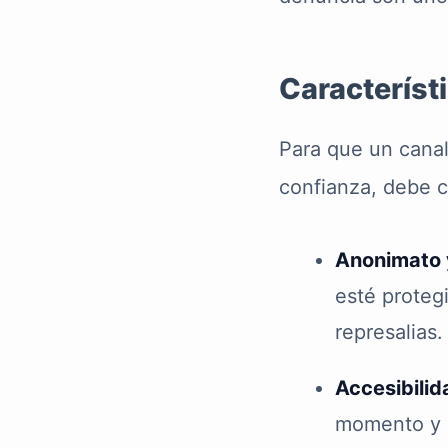
Característ
Para que un cana
confianza, debe c
Anonimato 
esté proteg
represalias.
Accesibilid
momento y l