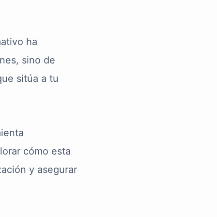
ativo ha
ones, sino de
que sitúa a tu
mienta
plorar cómo esta
zación y asegurar