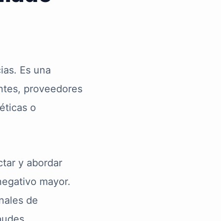
ias. Es una
entes, proveedores
éticas o
ctar y abordar
negativo mayor.
nales de
audes.