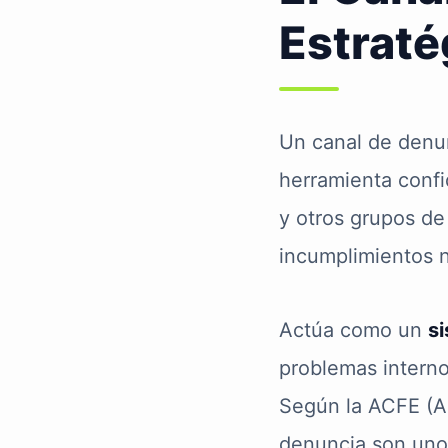
Estraté
Un canal de denu
herramienta confi
y otros grupos de 
incumplimientos 
Actúa como un
s
problemas intern
Según la ACFE (As
denuncia son uno 