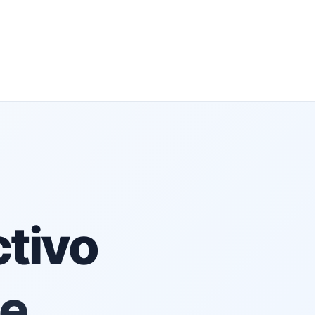
tivo
de