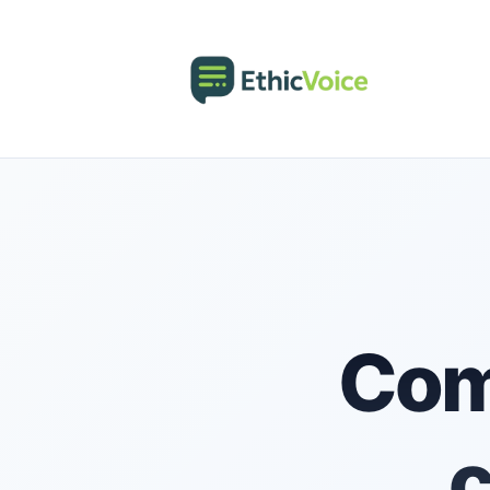
Com
c