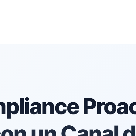
pliance Proac
on un Canal 