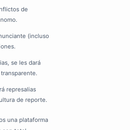
nflictos de
tónomo.
nunciante (incluso
iones.
as, se les dará
 transparente.
á represalias
ltura de reporte.
os una plataforma