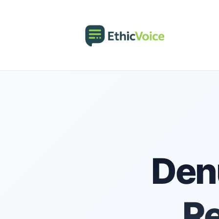
Den
Re