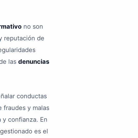
ormativo
no son
 y reputación de
egularidades
nde las
denuncias
eñalar conductas
e fraudes y malas
 y confianza. En
gestionado es el