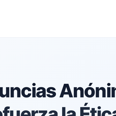
uncias Anóni
fuerza la Étic