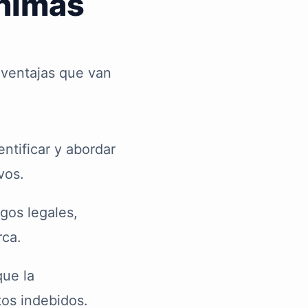
nimas
 ventajas que van
ntificar y abordar
vos.
gos legales,
rca.
que la
tos indebidos.