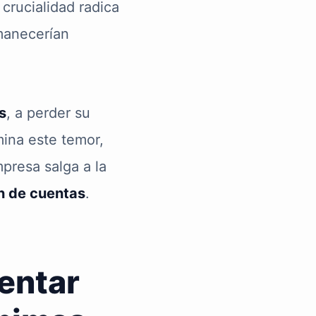
crucialidad radica
manecerían
s
, a perder su
mina este temor,
mpresa salga a la
ón de cuentas
.
entar