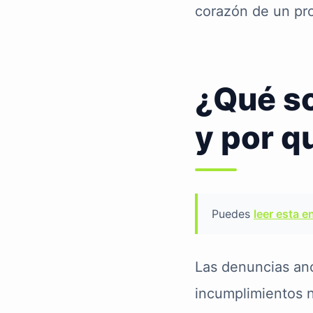
corazón de un pr
¿Qué s
y por q
Puedes
leer esta e
Las denuncias anó
incumplimientos n