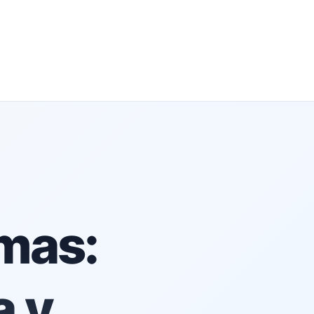
mas:
a y