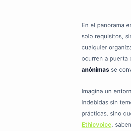
En el panorama em
solo requisitos, s
cualquier organiz
ocurren a puerta 
anónimas
se conv
Imagina un entor
indebidas sin tem
prácticas, sino q
Ethicvoice
, sabe