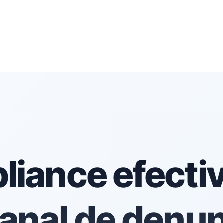
iance efecti
anal de denu