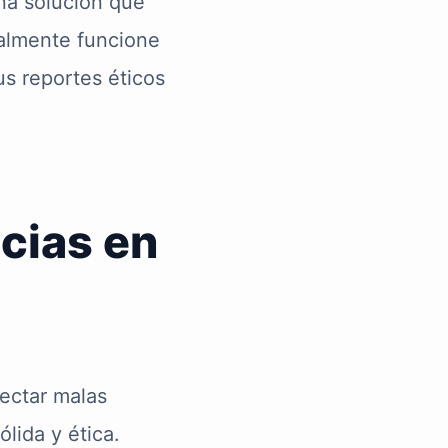
na solución que
ealmente funcione
us reportes éticos
cias en
ectar malas
ólida y ética.