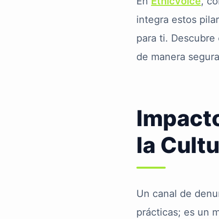
En
Ethicvoice
, c
integra estos pil
para ti. Descubre 
de manera segura
Impacto
la Cult
Un canal de denun
prácticas; es un m