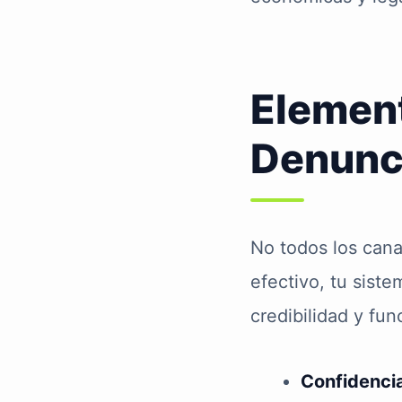
Element
Denunci
No todos los can
efectivo, tu sist
credibilidad y fun
Confidenci