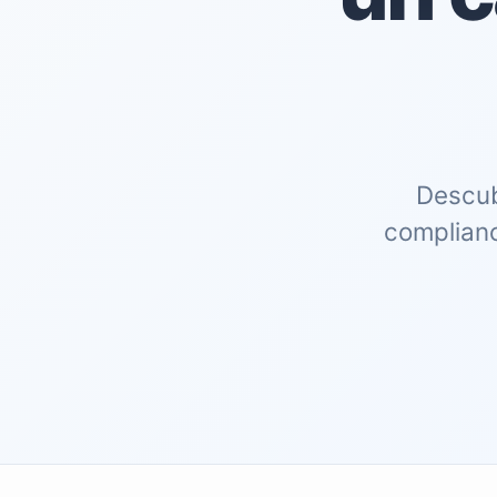
Descub
complianc