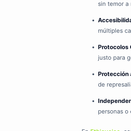
sin temor a 
Accesibilid
múltiples ca
Protocolos 
justo para g
Protección 
de represal
Independen
personas o e