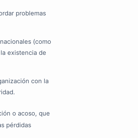
bordar problemas
rnacionales (como
la existencia de
anización con la
ridad.
ción o acoso, que
as pérdidas