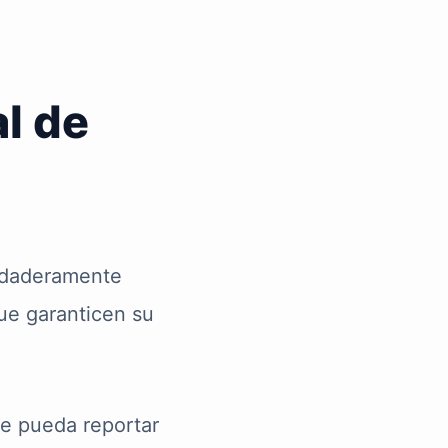
l de
erdaderamente
que garanticen su
e pueda reportar