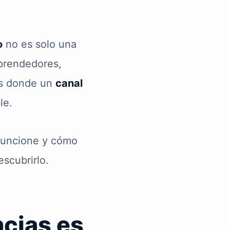
o
no es solo una
mprendedores,
 es donde un
canal
le.
 funcione y cómo
scubrirlo.
cias es