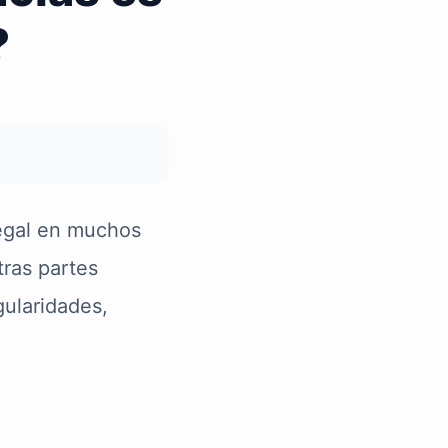
?
egal en muchos
tras partes
gularidades,