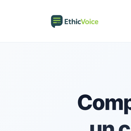
Compl
un c