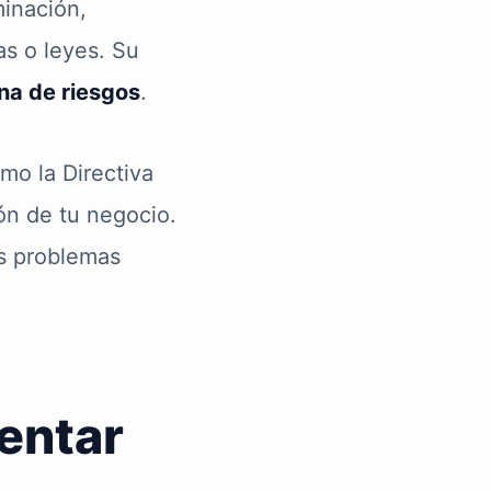
minación,
as o leyes. Su
na de riesgos
.
mo la Directiva
ón de tu negocio.
os problemas
entar