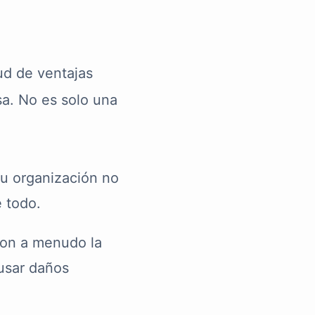
ud de ventajas
sa. No es solo una
u organización no
e todo.
son a menudo la
usar daños