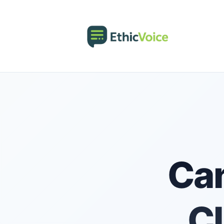
Can
Cl