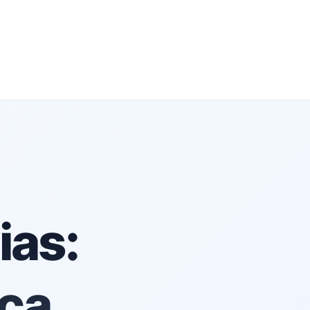
ias:
ica