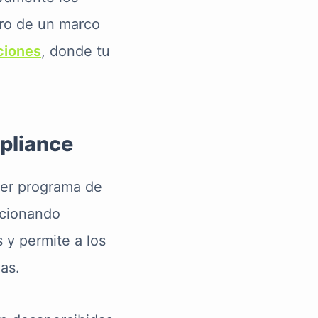
tro de un marco
ciones
, donde tu
mpliance
ier programa de
rcionando
 y permite a los
as.