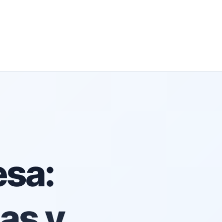
esa:
as y