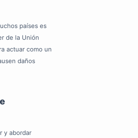
muchos países es
er de la Unión
ara actuar como un
causen daños
de
r y abordar