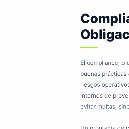
Complia
Obligac
El compliance, o 
buenas prácticas a
riesgos operativo
internos de preven
evitar multas, si
Un programa de c