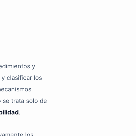
edimientos y
 clasificar los
 mecanismos
 se trata solo de
bilidad
.
ivamente los