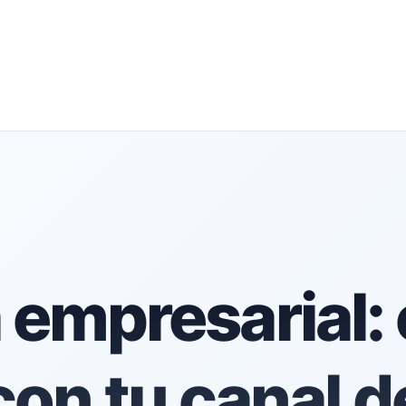
 empresarial:
con tu canal d