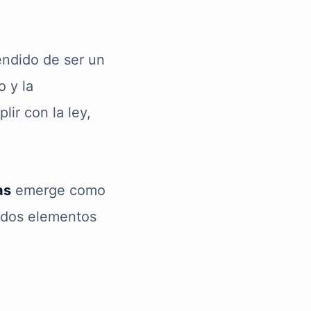
endido de ser un
o y la
lir con la ley,
as
emerge como
 dos elementos