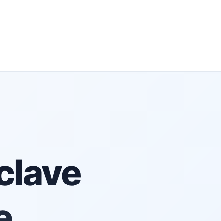
 clave
e