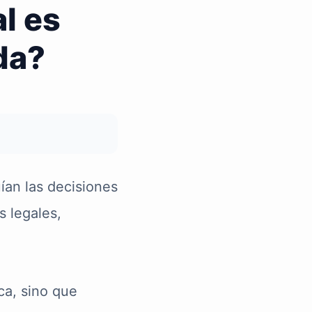
l es
da?
uían las decisiones
s legales,
ca, sino que