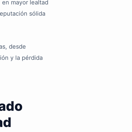
e en mayor lealtad
reputación sólida
ias, desde
ión y la pérdida
iado
ad