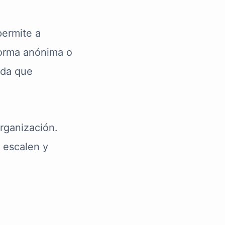
permite a
forma anónima o
ada que
rganización.
 escalen y