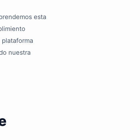
prendemos esta
plimiento
 plataforma
ndo nuestra
e